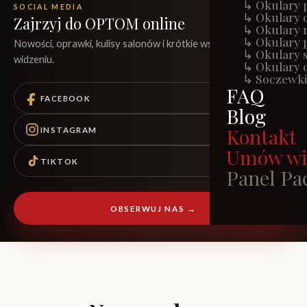
↳ Okulary 
SOCIAL MEDIA
↳ Okulary 
Zajrzyj do OPTOM online
↳ Okulary r
↳ Okulary 
Nowości, oprawki, kulisy salonów i krótkie wskazówki o dobrym
↳ Okulary 
widzeniu.
↳ Okulary d
↳ Soczewki
FAQ
FACEBOOK
Blog
Kontakt
INSTAGRAM
Umów wi
TIKTOK
Panel Pa
OBSERWUJ NAS →