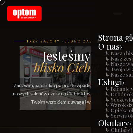
Strona g
TRZY SALONY · JEDNO ZAUFANIE
O nas
Jesteśmy
↳ Nasza his
↳ Nasz zes
blisko Ciebie
↳ Nasze wa
↳ Twoja wi
↳ Nasze sa
Usługi
Zadzwoń, napisz lub po prostu wpadnij. W każdym z
↳ Badanie 
naszych salonów czeka na Ciebie ktoś, kto zajmie się
↳ Dobór o
↳ Soczewki
Twoim wzrokiem z uwagą i wiedzą.
↳ Wzrok dzi
↳ Opieka o
↳ Serwis o
Okulary
↳ Okulary 