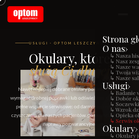
Strona g
USŁUGI · OPTOM LESZCZYŃSCY
O nas
Okulary, które
↳ Nasza his
↳ Nasz zes
służą Ci dłużej
↳ Nasze wa
↳ Twoja wi
↳ Nasze sa
Usługi
Nawet najlepiej dobrane okulary po czasie mogą
↳ Badanie 
wymagać drobnej poprawki lub odświeżenia. Oferujemy
↳ Dobór o
↳ Soczewki
pełne wsparcie serwisowe: od darmowej regulacji i
↳ Wzrok dzi
↳ Opieka o
czyszczenia dla naszych pacjentów, po skomplikowane
↳ Serwis o
naprawy pogwarancyjne.
Okulary
↳ Okulary 