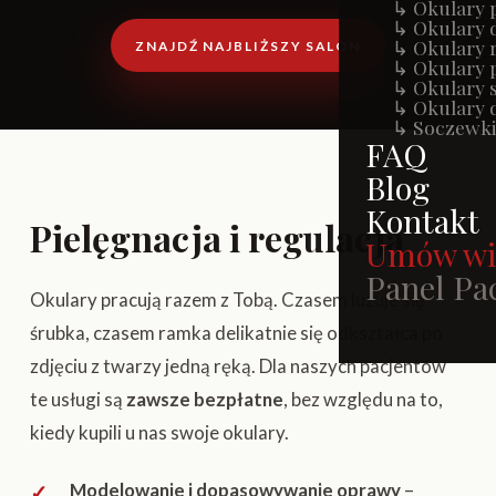
↳ Okulary 
↳ Okulary 
↳ Okulary r
ZNAJDŹ NAJBLIŻSZY SALON
↳ Okulary 
↳ Okulary 
↳ Okulary d
↳ Soczewki
FAQ
Blog
Kontakt
Pielęgnacja i regulacja
Umów wi
Panel Pa
Okulary pracują razem z Tobą. Czasem luzuje się
śrubka, czasem ramka delikatnie się odkształca po
zdjęciu z twarzy jedną ręką. Dla naszych pacjentów
te usługi są
zawsze bezpłatne
, bez względu na to,
kiedy kupili u nas swoje okulary.
Modelowanie i dopasowywanie oprawy
–